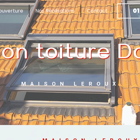
01
ouverture
Nos Réalisations
Contact
tion toiture 
MAISON LEROUX