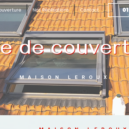
01
ouverture
Nos Réalisations
Contact
se de couvert
MAISON LEROUX