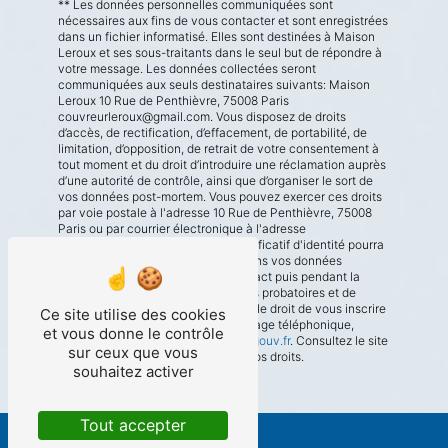
** Les données personnelles communiquées sont
nécessaires aux fins de vous contacter et sont enregistrées
dans un fichier informatisé. Elles sont destinées à Maison
Leroux et ses sous-traitants dans le seul but de répondre à
votre message. Les données collectées seront
communiquées aux seuls destinataires suivants: Maison
Leroux 10 Rue de Penthièvre, 75008 Paris
couvreurleroux@gmail.com. Vous disposez de droits
d’accès, de rectification, d’effacement, de portabilité, de
limitation, d’opposition, de retrait de votre consentement à
tout moment et du droit d’introduire une réclamation auprès
d’une autorité de contrôle, ainsi que d’organiser le sort de
vos données post-mortem. Vous pouvez exercer ces droits
par voie postale à l'adresse 10 Rue de Penthièvre, 75008
Paris ou par courrier électronique à l'adresse
couvreurleroux@gmail.com. Un justificatif d'identité pourra
vous être demandé. Nous conservons vos données
pendant la période de prise de contact puis pendant la
durée de prescription légale aux fins probatoires et de
gestion des contentieux. Vous avez le droit de vous inscrire
Ce site utilise des cookies
sur la liste d'opposition au démarchage téléphonique,
et vous donne le contrôle
disponible à cette adresse:
Bloctel.gouv.fr
. Consultez le site
sur ceux que vous
cnil.fr pour plus d’informations sur vos droits.
souhaitez activer
Tout accepter