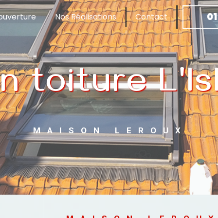
01
ouverture
Nos Réalisations
Contact
n toiture L'
MAISON LEROUX