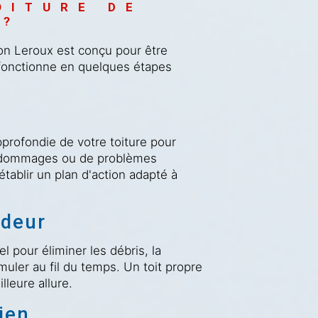
OITURE DE 
X?
on Leroux est conçu pour être
 fonctionne en quelques étapes
rofondie de votre toiture pour
 de dommages ou de problèmes
établir un plan d'action adapté à
ndeur
l pour éliminer les débris, la
uler au fil du temps. Un toit propre
leure allure.
ien